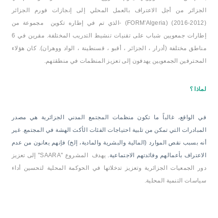
الجزائر من أجل الاعتراف بالعمل المحلي
إلى إنجازات فورم الجزائر
(2012
- (FORM'Algeria) (2016-
الذي تم في إطاره
تكوين
مجموعة من
إطارات جمعويين شباب على تقنيات تنشيط التدريب المختلفة. مقر
ين
في 6
مناطق مختلفة (أدرار ، الجزائر ، أقبو ، قسنطينة ، الواد ووهران). كان هؤلاء
المحترفين الجمعويين يهدفون إلى تعزيز المنظمات في منطقتهم
.
لماذا ؟
في الواقع، غالباً ما تكون منظمات المجتمع المدني الجزائرية هي مصدر
المبادرات التي تمكن من تلبية احتياجات
الفئات ال
أكث
الهشة في المجتمع
. غير
أنه بسبب نقص الموارد (المالية والبشرية والمادية، إلخ) فإنهم يعانون من عدم
الاعتراف بأعمالهم وفائدتهم الاجتماعية.
يهدف المشروع ''
SAARA
'' إلى تعزيز
دور الجمعيات الجزائرية وتعزيز تدخلاتها في
الحوكمة المحلية لتحسين أداء
سياسات التنمية المحلية.