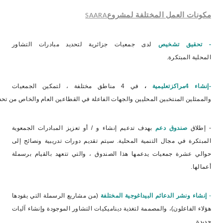
مكونات العمل المختلفة لمشروع
SAARA
-
تحقيق تشخيص
لدى جمعيات جزائرية لتحديد مبادرات التشاور
المحلية المبتكرة.
-إنشاء
4مراكزتعليمية
،
في 4 مناطق مختلفة ، لتمكين الجمعيات
والممثلين المنتخبين المحليين والجهات الفاعلة في القطاعين العام والخاص من تحديد
- إطلاق
صندوق دعم
بهدف تدعيم إنشاء و / أو تعزيز المبادرات الجمعوية
المبتكرة في مجال التنمية المحلية. سيتم تقديم دورات تدريبية ونصائح إلى
حوالي عشرة جمعيات يدعمها هذا الصندوق ، والتي تتعهد بالقيام برسملة
أعمالها.
-
إنشاء ونشر الدعائم البيداغوجية المختلفة
(من مشاريع الرسملة التي يقودها
هؤلاء الفاعلون)، والمصممة لتغذية ديناميكيات التشاور الموجودة وإنشاء آليات
جديدة.