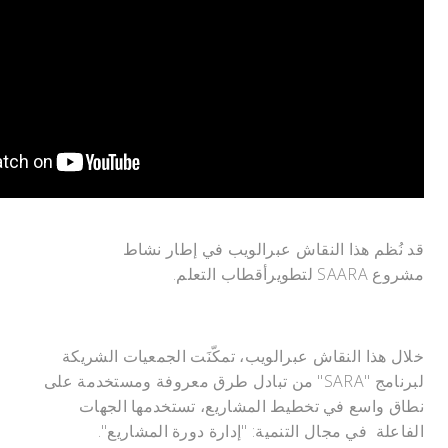
قد نُظم هذا النقاش عبرالويب في إطار نشاط
مشروع SAARA لتطويرأقطاب التعلم.
خلال هذا النقاش عبرالويب، تمكّنَت الجمعيات الشريكة
لبرنامج "SARA" من تبادل طرق معروفة ومستخدمة على
نطاق واسع في تخطيط المشاريع، تستخدمها الجهات
الفاعلة في مجال التنمية: "إدارة دورة المشاريع".