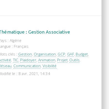
Thématique : Gestion Associative
Pays : Algérie
Langue : Français
Mots clés :
Gestion
,
Organisation
,
GCP
,
GAF
,
Budget
,
Activité
,
TIC
,
Plaidoyer
,
Animation
,
Projet
,
Outils
,
Réseau
,
Communication
,
Visibilité
Modifié le : 8 avr. 2021, 14:34